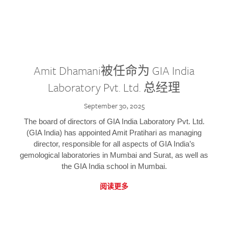
Amit Dhamani被任命为 GIA India
Laboratory Pvt. Ltd. 总经理
September 30, 2025
The board of directors of GIA India Laboratory Pvt. Ltd.
(GIA India) has appointed Amit Pratihari as managing
director, responsible for all aspects of GIA India’s
gemological laboratories in Mumbai and Surat, as well as
the GIA India school in Mumbai.
阅读更多