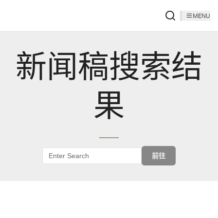
MENU
新闻稿搜索结
果
前往