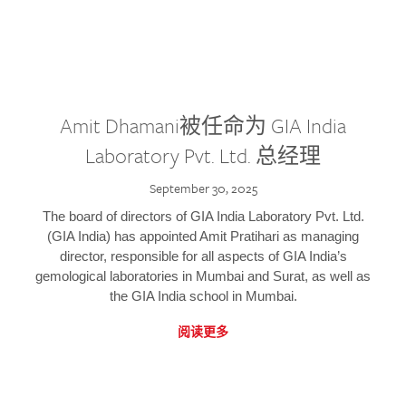
Amit Dhamani被任命为 GIA India
Laboratory Pvt. Ltd. 总经理
September 30, 2025
The board of directors of GIA India Laboratory Pvt. Ltd.
(GIA India) has appointed Amit Pratihari as managing
director, responsible for all aspects of GIA India’s
gemological laboratories in Mumbai and Surat, as well as
the GIA India school in Mumbai.
阅读更多