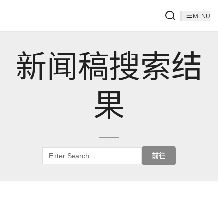
MENU
新闻稿搜索结
果
前往