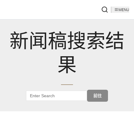
MENU
新闻稿搜索结
果
前往