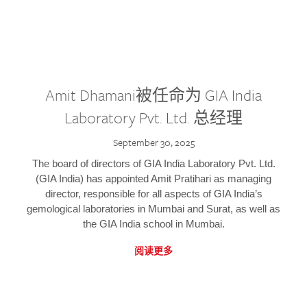
Amit Dhamani被任命为 GIA India
Laboratory Pvt. Ltd. 总经理
September 30, 2025
The board of directors of GIA India Laboratory Pvt. Ltd.
(GIA India) has appointed Amit Pratihari as managing
director, responsible for all aspects of GIA India’s
gemological laboratories in Mumbai and Surat, as well as
the GIA India school in Mumbai.
阅读更多