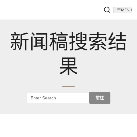
MENU
新闻稿搜索结
果
前往