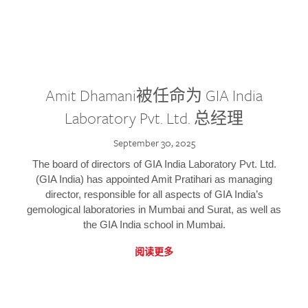
Amit Dhamani被任命为 GIA India
Laboratory Pvt. Ltd. 总经理
September 30, 2025
The board of directors of GIA India Laboratory Pvt. Ltd.
(GIA India) has appointed Amit Pratihari as managing
director, responsible for all aspects of GIA India’s
gemological laboratories in Mumbai and Surat, as well as
the GIA India school in Mumbai.
阅读更多