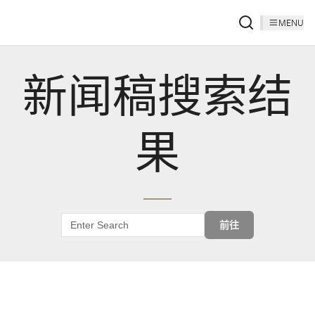
MENU
新闻稿搜索结
果
前往