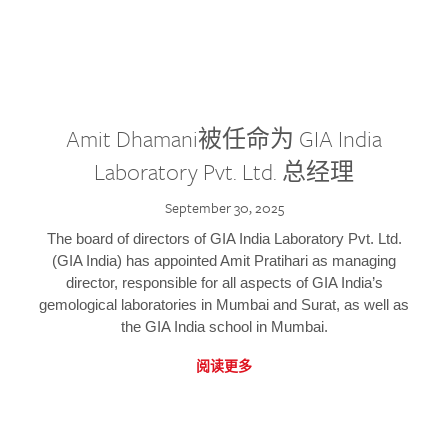
Amit Dhamani被任命为 GIA India
Laboratory Pvt. Ltd. 总经理
September 30, 2025
The board of directors of GIA India Laboratory Pvt. Ltd.
(GIA India) has appointed Amit Pratihari as managing
director, responsible for all aspects of GIA India’s
gemological laboratories in Mumbai and Surat, as well as
the GIA India school in Mumbai.
阅读更多