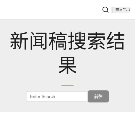
MENU
新闻稿搜索结
果
前往