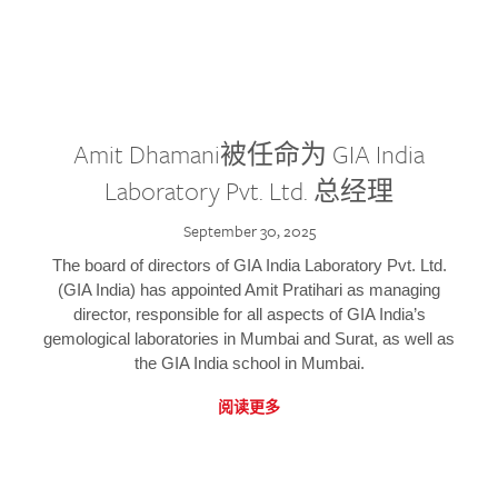
Amit Dhamani被任命为 GIA India
Laboratory Pvt. Ltd. 总经理
September 30, 2025
The board of directors of GIA India Laboratory Pvt. Ltd.
(GIA India) has appointed Amit Pratihari as managing
director, responsible for all aspects of GIA India’s
gemological laboratories in Mumbai and Surat, as well as
the GIA India school in Mumbai.
阅读更多