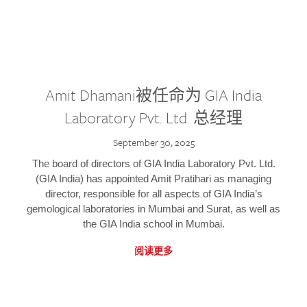
Amit Dhamani被任命为 GIA India
Laboratory Pvt. Ltd. 总经理
September 30, 2025
The board of directors of GIA India Laboratory Pvt. Ltd.
(GIA India) has appointed Amit Pratihari as managing
director, responsible for all aspects of GIA India’s
gemological laboratories in Mumbai and Surat, as well as
the GIA India school in Mumbai.
阅读更多