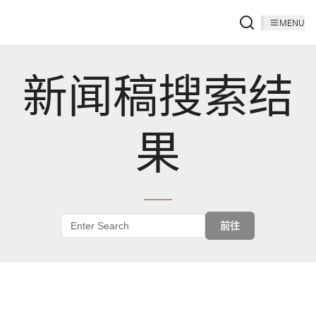
MENU
新闻稿搜索结
果
前往