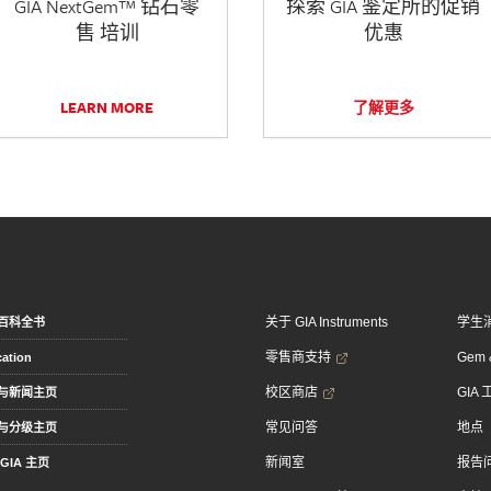
GIA NextGem™ 钻石零
探索 GIA 鉴定所的促销
售 培训
优惠
LEARN MORE
了解更多
关于 GIA Instruments
学生
百科全书
零售商支持
Gem &
ation
校区商店
GIA
与新闻主页
常见问答
地点
与分级主页
新闻室
报告
GIA 主页