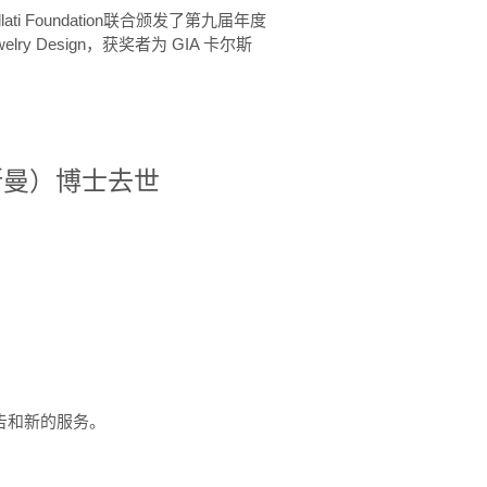
ellati Foundation联合颁发了第九届年度
 in Jewelry Design，获奖者为 GIA 卡尔斯
治·罗斯曼）博士去世
定报告和新的服务。