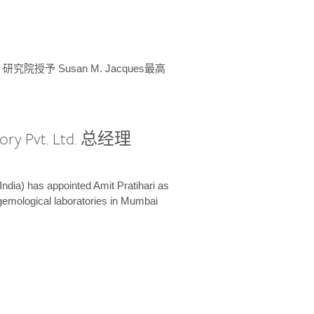
授予 Susan M. Jacques最高
ory Pvt. Ltd. 总经理
India) has appointed Amit Pratihari as
 gemological laboratories in Mumbai