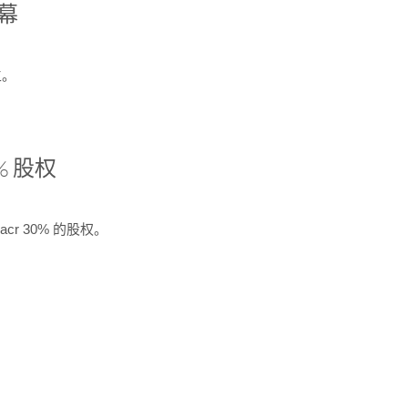
开幕
生。
% 股权
cr 30% 的股权。