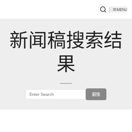
MENU
新闻稿搜索结
果
前往