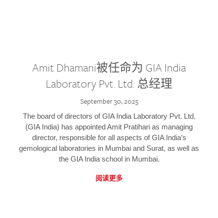
Amit Dhamani被任命为 GIA India
Laboratory Pvt. Ltd. 总经理
September 30, 2025
The board of directors of GIA India Laboratory Pvt. Ltd.
(GIA India) has appointed Amit Pratihari as managing
director, responsible for all aspects of GIA India’s
gemological laboratories in Mumbai and Surat, as well as
the GIA India school in Mumbai.
阅读更多