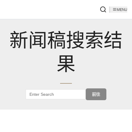
MENU
新闻稿搜索结
果
前往