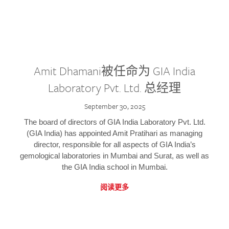
Amit Dhamani被任命为 GIA India
Laboratory Pvt. Ltd. 总经理
September 30, 2025
The board of directors of GIA India Laboratory Pvt. Ltd.
(GIA India) has appointed Amit Pratihari as managing
director, responsible for all aspects of GIA India’s
gemological laboratories in Mumbai and Surat, as well as
the GIA India school in Mumbai.
阅读更多