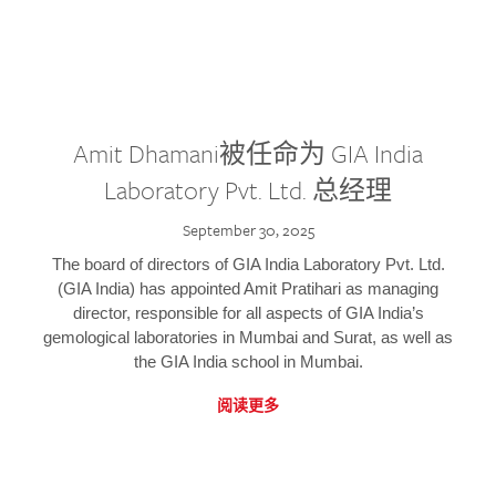
Amit Dhamani被任命为 GIA India
Laboratory Pvt. Ltd. 总经理
September 30, 2025
The board of directors of GIA India Laboratory Pvt. Ltd.
(GIA India) has appointed Amit Pratihari as managing
director, responsible for all aspects of GIA India’s
gemological laboratories in Mumbai and Surat, as well as
the GIA India school in Mumbai.
阅读更多