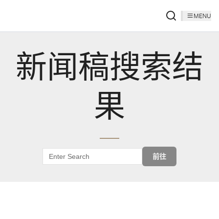
MENU
新闻稿搜索结
果
前往