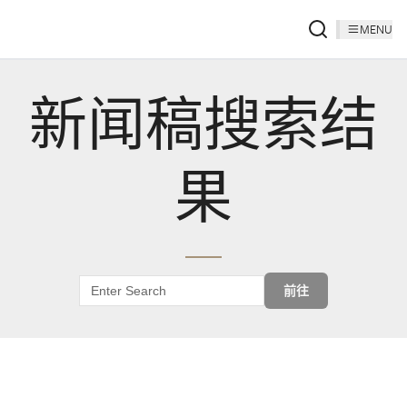
MENU
新闻稿搜索结
果
前往