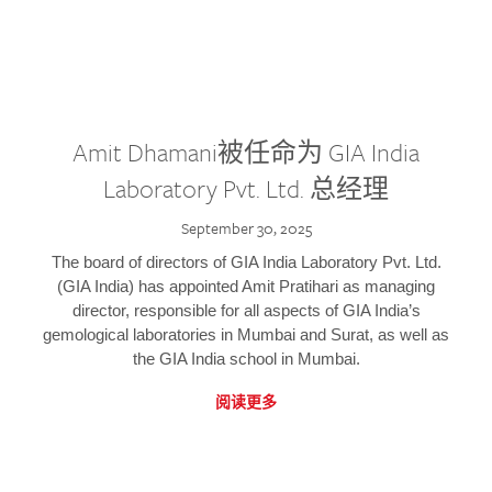
Amit Dhamani被任命为 GIA India
Laboratory Pvt. Ltd. 总经理
September 30, 2025
The board of directors of GIA India Laboratory Pvt. Ltd.
(GIA India) has appointed Amit Pratihari as managing
director, responsible for all aspects of GIA India’s
gemological laboratories in Mumbai and Surat, as well as
the GIA India school in Mumbai.
阅读更多