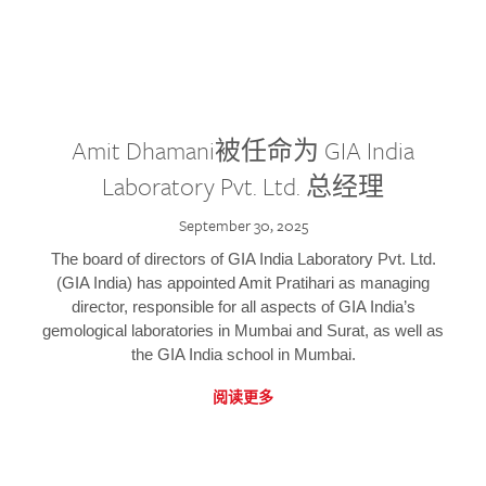
Amit Dhamani被任命为 GIA India
Laboratory Pvt. Ltd. 总经理
September 30, 2025
The board of directors of GIA India Laboratory Pvt. Ltd.
(GIA India) has appointed Amit Pratihari as managing
director, responsible for all aspects of GIA India’s
gemological laboratories in Mumbai and Surat, as well as
the GIA India school in Mumbai.
阅读更多