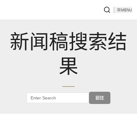
MENU
新闻稿搜索结
果
前往