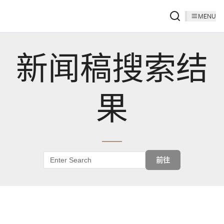
MENU
新闻稿搜索结
果
前往