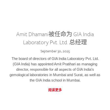
Amit Dhamani被任命为 GIA India
Laboratory Pvt. Ltd. 总经理
September 30, 2025
The board of directors of GIA India Laboratory Pvt. Ltd.
(GIA India) has appointed Amit Pratihari as managing
director, responsible for all aspects of GIA India’s
gemological laboratories in Mumbai and Surat, as well as
the GIA India school in Mumbai.
阅读更多