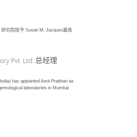
授予 Susan M. Jacques最高
ory Pvt. Ltd. 总经理
India) has appointed Amit Pratihari as
 gemological laboratories in Mumbai