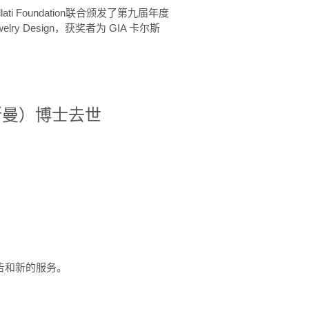
ellati Foundation联合颁发了第九届年度
 in Jewelry Design，获奖者为 GIA 卡尔斯
治·罗斯曼）博士去世
定报告和新的服务。