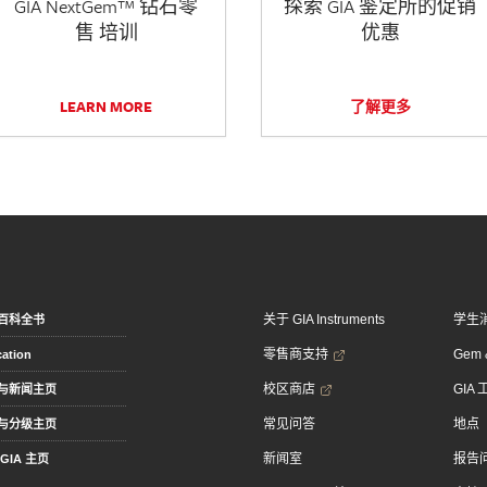
GIA NextGem™ 钻石零
探索 GIA 鉴定所的促销
售 培训
优惠
LEARN MORE
了解更多
关于 GIA Instruments
学生
百科全书
零售商支持
Gem &
ation
校区商店
GIA
与新闻主页
常见问答
地点
与分级主页
新闻室
报告
GIA 主页