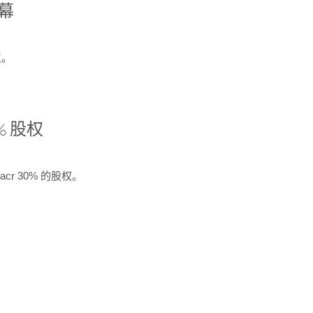
开幕
生。
% 股权
cr 30% 的股权。