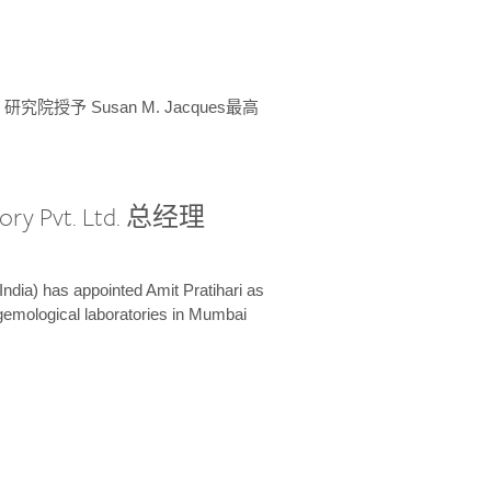
授予 Susan M. Jacques最高
ory Pvt. Ltd. 总经理
India) has appointed Amit Pratihari as
 gemological laboratories in Mumbai