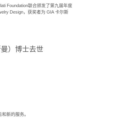
ellati Foundation联合颁发了第九届年度
 in Jewelry Design，获奖者为 GIA 卡尔斯
治·罗斯曼）博士去世
定报告和新的服务。