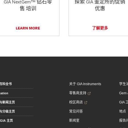
GIA NextGem™ 钻石零
探索 GIA 鉴定所的促销
售 培训
优惠
LEARN MORE
了解更多
关于 GIA Instruments
学生
百科全书
零售商支持
Gem &
ation
校区商店
GIA
与新闻主页
常见问答
地点
与分级主页
新闻室
报告
GIA 主页