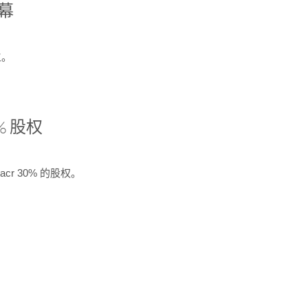
开幕
生。
% 股权
cr 30% 的股权。