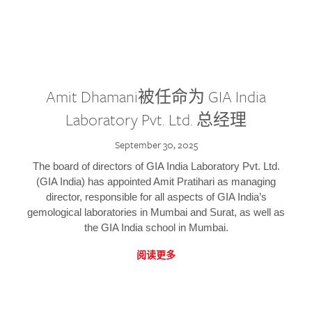
Amit Dhamani被任命为 GIA India
Laboratory Pvt. Ltd. 总经理
September 30, 2025
The board of directors of GIA India Laboratory Pvt. Ltd.
(GIA India) has appointed Amit Pratihari as managing
director, responsible for all aspects of GIA India’s
gemological laboratories in Mumbai and Surat, as well as
the GIA India school in Mumbai.
阅读更多