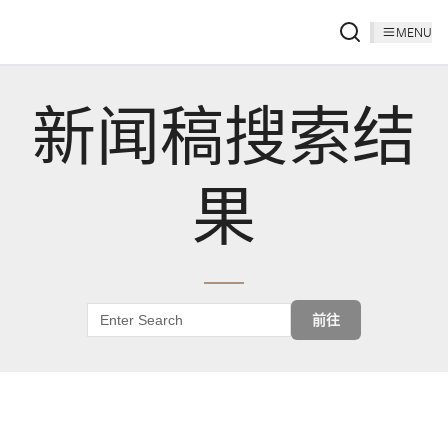
MENU
新闻稿搜索结
果
前往