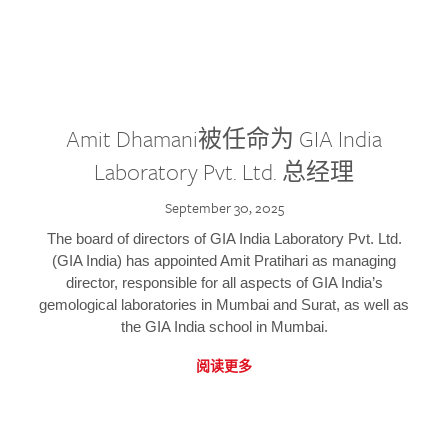
Amit Dhamani被任命为 GIA India
Laboratory Pvt. Ltd. 总经理
September 30, 2025
The board of directors of GIA India Laboratory Pvt. Ltd.
(GIA India) has appointed Amit Pratihari as managing
director, responsible for all aspects of GIA India’s
gemological laboratories in Mumbai and Surat, as well as
the GIA India school in Mumbai.
阅读更多