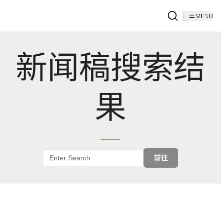
MENU
新闻稿搜索结
果
前往