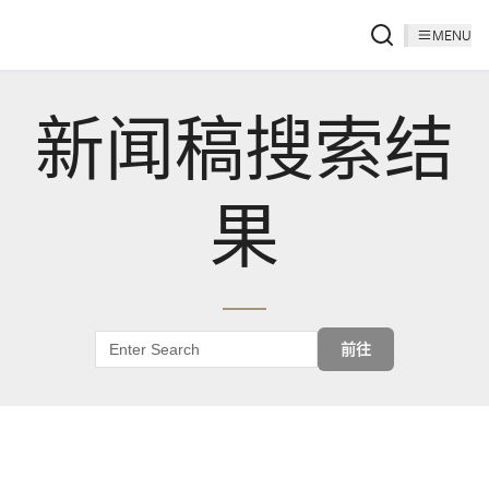
MENU
新闻稿搜索结
果
前往