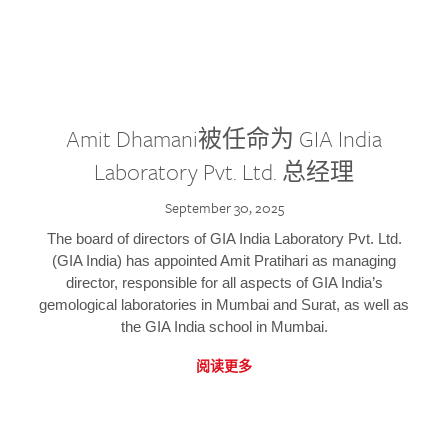
Amit Dhamani被任命为 GIA India
Laboratory Pvt. Ltd. 总经理
September 30, 2025
The board of directors of GIA India Laboratory Pvt. Ltd.
(GIA India) has appointed Amit Pratihari as managing
director, responsible for all aspects of GIA India’s
gemological laboratories in Mumbai and Surat, as well as
the GIA India school in Mumbai.
阅读更多