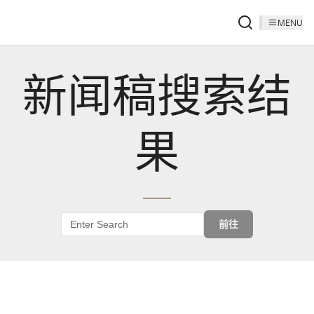
MENU
新闻稿搜索结
果
前往