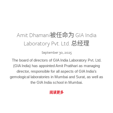
Amit Dhamani被任命为 GIA India
Laboratory Pvt. Ltd. 总经理
September 30, 2025
The board of directors of GIA India Laboratory Pvt. Ltd.
(GIA India) has appointed Amit Pratihari as managing
director, responsible for all aspects of GIA India’s
gemological laboratories in Mumbai and Surat, as well as
the GIA India school in Mumbai.
阅读更多