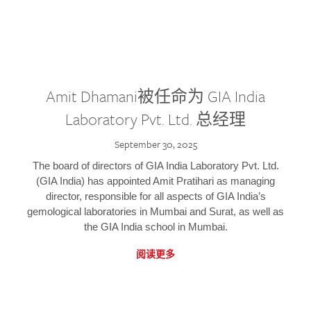
Amit Dhamani被任命为 GIA India
Laboratory Pvt. Ltd. 总经理
September 30, 2025
The board of directors of GIA India Laboratory Pvt. Ltd.
(GIA India) has appointed Amit Pratihari as managing
director, responsible for all aspects of GIA India’s
gemological laboratories in Mumbai and Surat, as well as
the GIA India school in Mumbai.
阅读更多