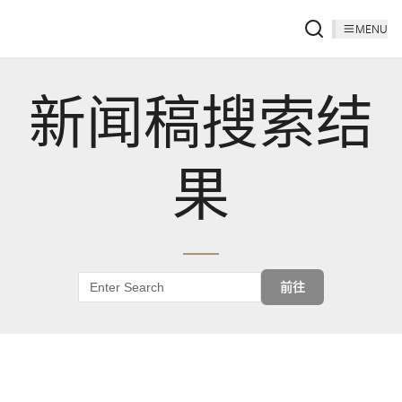
MENU
新闻稿搜索结
果
前往