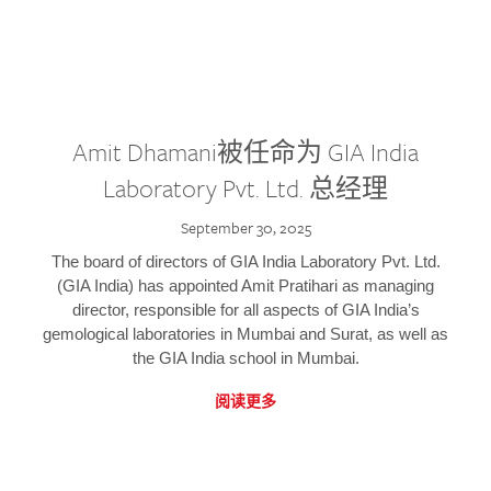
Amit Dhamani被任命为 GIA India
Laboratory Pvt. Ltd. 总经理
September 30, 2025
The board of directors of GIA India Laboratory Pvt. Ltd.
(GIA India) has appointed Amit Pratihari as managing
director, responsible for all aspects of GIA India’s
gemological laboratories in Mumbai and Surat, as well as
the GIA India school in Mumbai.
阅读更多