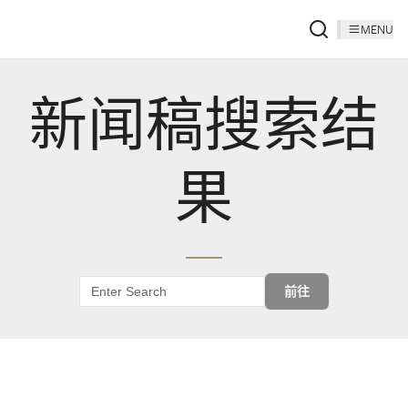
MENU
新闻稿搜索结
果
前往