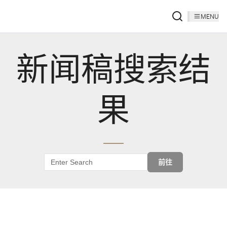
MENU
新闻稿搜索结
果
前往