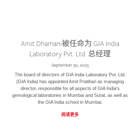
Amit Dhamani被任命为 GIA India
Laboratory Pvt. Ltd. 总经理
September 30, 2025
The board of directors of GIA India Laboratory Pvt. Ltd.
(GIA India) has appointed Amit Pratihari as managing
director, responsible for all aspects of GIA India’s
gemological laboratories in Mumbai and Surat, as well as
the GIA India school in Mumbai.
阅读更多