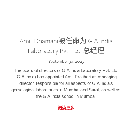
Amit Dhamani被任命为 GIA India
Laboratory Pvt. Ltd. 总经理
September 30, 2025
The board of directors of GIA India Laboratory Pvt. Ltd.
(GIA India) has appointed Amit Pratihari as managing
director, responsible for all aspects of GIA India’s
gemological laboratories in Mumbai and Surat, as well as
the GIA India school in Mumbai.
阅读更多