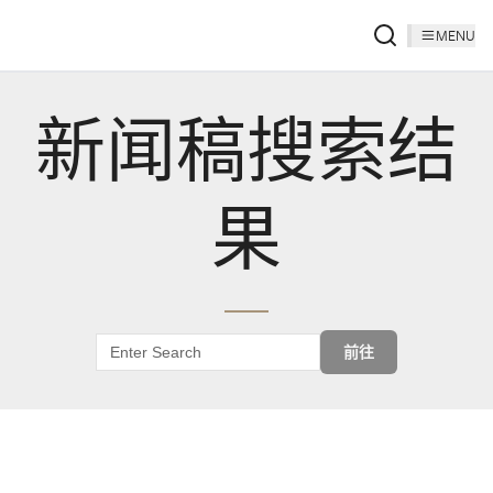
MENU
新闻稿搜索结
果
前往