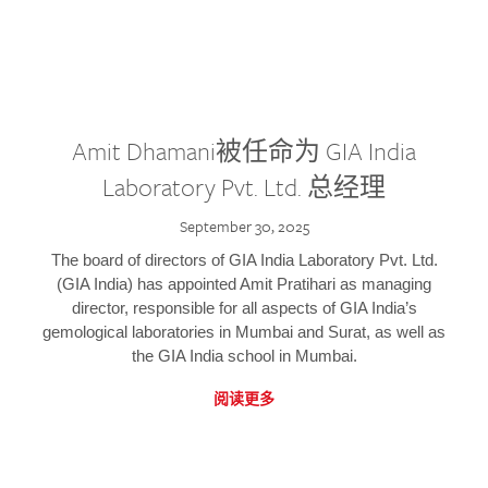
Amit Dhamani被任命为 GIA India
Laboratory Pvt. Ltd. 总经理
September 30, 2025
The board of directors of GIA India Laboratory Pvt. Ltd.
(GIA India) has appointed Amit Pratihari as managing
director, responsible for all aspects of GIA India’s
gemological laboratories in Mumbai and Surat, as well as
the GIA India school in Mumbai.
阅读更多