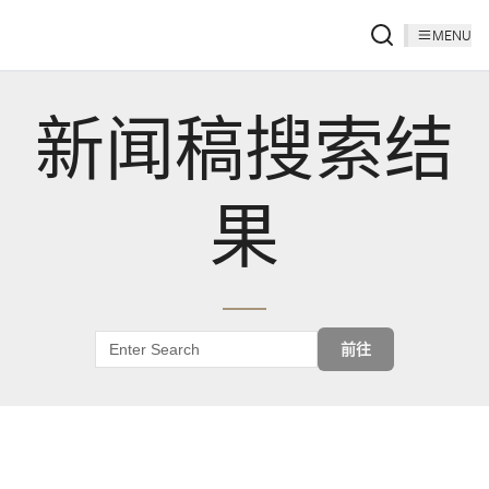
MENU
新闻稿搜索结
果
前往