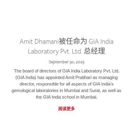
Amit Dhamani被任命为 GIA India
Laboratory Pvt. Ltd. 总经理
September 30, 2025
The board of directors of GIA India Laboratory Pvt. Ltd.
(GIA India) has appointed Amit Pratihari as managing
director, responsible for all aspects of GIA India’s
gemological laboratories in Mumbai and Surat, as well as
the GIA India school in Mumbai.
阅读更多