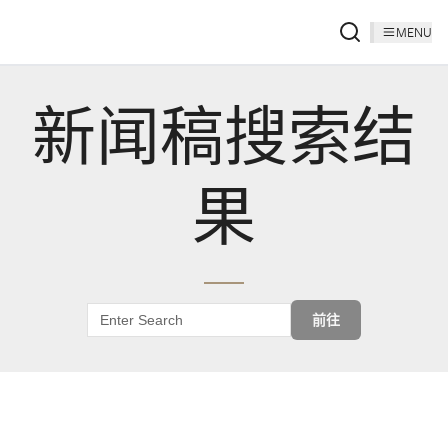
MENU
新闻稿搜索结
果
前往