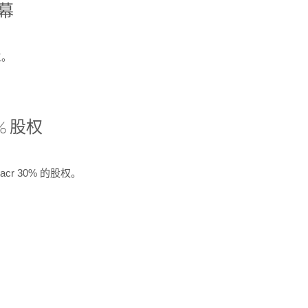
开幕
生。
% 股权
cr 30% 的股权。