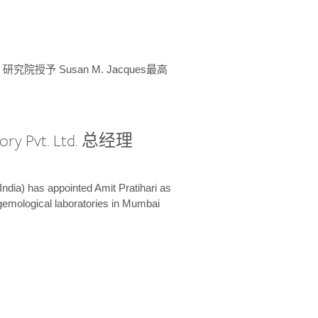
授予 Susan M. Jacques最高
ory Pvt. Ltd. 总经理
India) has appointed Amit Pratihari as
 gemological laboratories in Mumbai