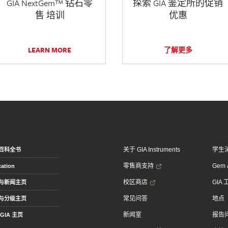
GIA NextGem™ 钻石零
探索 GIA 鉴定所的促销
售 培训
优惠
LEARN MORE
了解更多
关于 GIA Instruments
学生
百科全书
零售商支持
Gem &
ation
校区商店
GIA
与新闻主页
常见问答
地点
与分级主页
新闻室
报告
GIA 主页