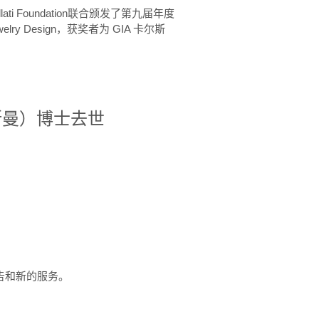
ellati Foundation联合颁发了第九届年度
 in Jewelry Design，获奖者为 GIA 卡尔斯
治·罗斯曼）博士去世
定报告和新的服务。