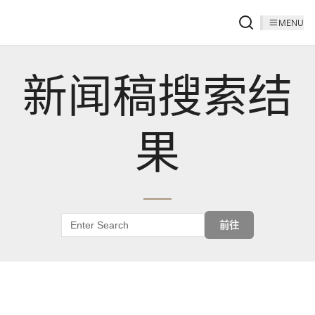
MENU
新闻稿搜索结
果
前往