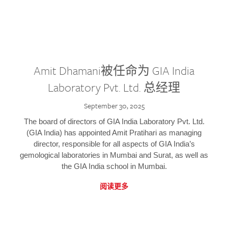
Amit Dhamani被任命为 GIA India
Laboratory Pvt. Ltd. 总经理
September 30, 2025
The board of directors of GIA India Laboratory Pvt. Ltd.
(GIA India) has appointed Amit Pratihari as managing
director, responsible for all aspects of GIA India’s
gemological laboratories in Mumbai and Surat, as well as
the GIA India school in Mumbai.
阅读更多