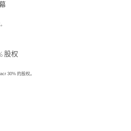
开幕
生。
% 股权
cr 30% 的股权。