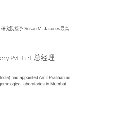
授予 Susan M. Jacques最高
ory Pvt. Ltd. 总经理
India) has appointed Amit Pratihari as
 gemological laboratories in Mumbai