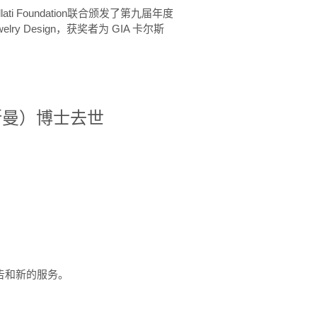
ellati Foundation联合颁发了第九届年度
 in Jewelry Design，获奖者为 GIA 卡尔斯
治·罗斯曼）博士去世
定报告和新的服务。