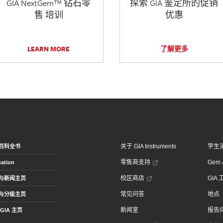
GIA NextGem™ 钻石零
探索 GIA 鉴定所的促销
售 培训
优惠
LEARN MORE
了解更多
关于 GIA Instruments
学生
百科全书
零售商支持
Gem &
ation
校区商店
GIA
与新闻主页
常见问答
地点
与分级主页
新闻室
报告
GIA 主页