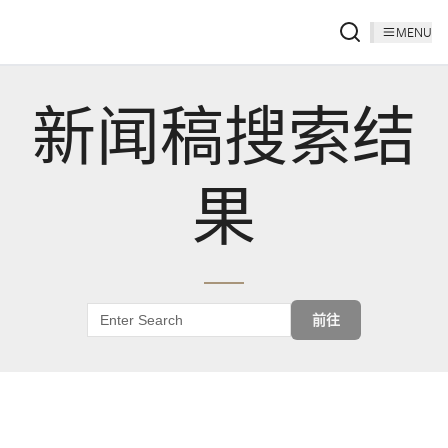
MENU
新闻稿搜索结
果
前往