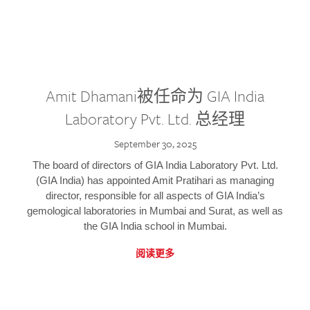
Amit Dhamani被任命为 GIA India
Laboratory Pvt. Ltd. 总经理
September 30, 2025
The board of directors of GIA India Laboratory Pvt. Ltd.
(GIA India) has appointed Amit Pratihari as managing
director, responsible for all aspects of GIA India’s
gemological laboratories in Mumbai and Surat, as well as
the GIA India school in Mumbai.
阅读更多