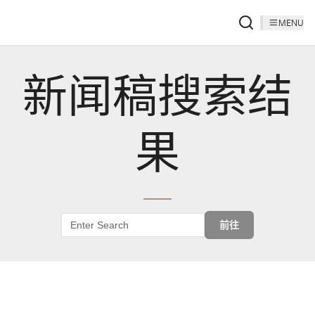
MENU
新闻稿搜索结
果
前往