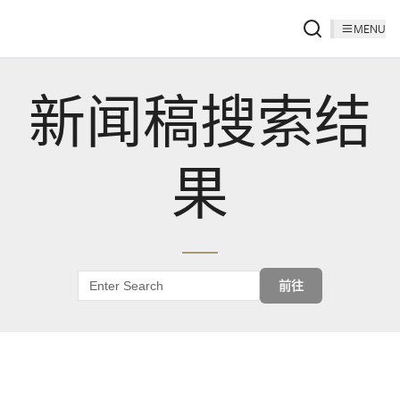
MENU
新闻稿搜索结
果
前往