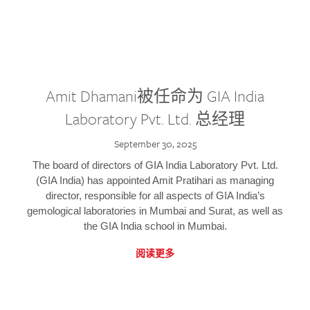
Amit Dhamani被任命为 GIA India
Laboratory Pvt. Ltd. 总经理
September 30, 2025
The board of directors of GIA India Laboratory Pvt. Ltd.
(GIA India) has appointed Amit Pratihari as managing
director, responsible for all aspects of GIA India’s
gemological laboratories in Mumbai and Surat, as well as
the GIA India school in Mumbai.
阅读更多