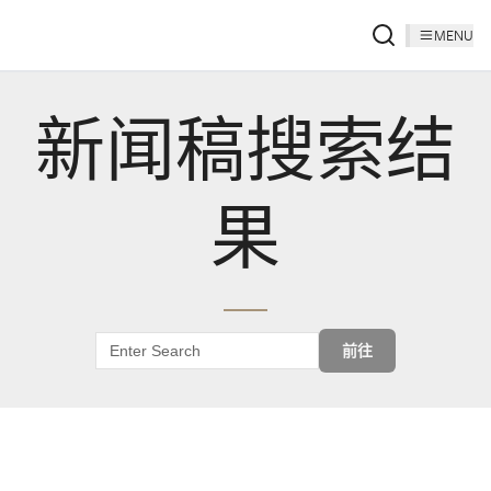
MENU
新闻稿搜索结
果
前往