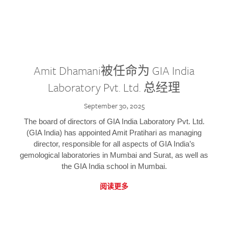
Amit Dhamani被任命为 GIA India
Laboratory Pvt. Ltd. 总经理
September 30, 2025
The board of directors of GIA India Laboratory Pvt. Ltd.
(GIA India) has appointed Amit Pratihari as managing
director, responsible for all aspects of GIA India’s
gemological laboratories in Mumbai and Surat, as well as
the GIA India school in Mumbai.
阅读更多