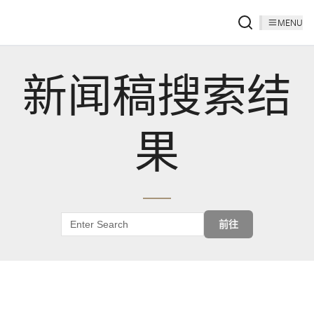
MENU
新闻稿搜索结
果
前往