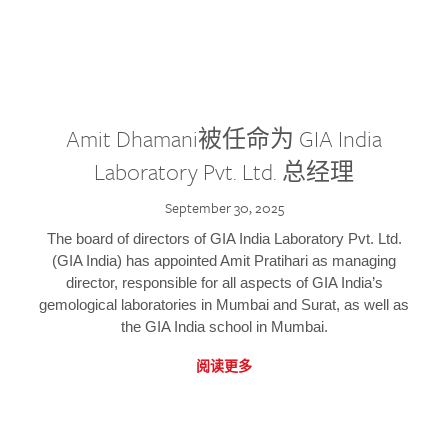
Amit Dhamani被任命为 GIA India
Laboratory Pvt. Ltd. 总经理
September 30, 2025
The board of directors of GIA India Laboratory Pvt. Ltd.
(GIA India) has appointed Amit Pratihari as managing
director, responsible for all aspects of GIA India’s
gemological laboratories in Mumbai and Surat, as well as
the GIA India school in Mumbai.
阅读更多