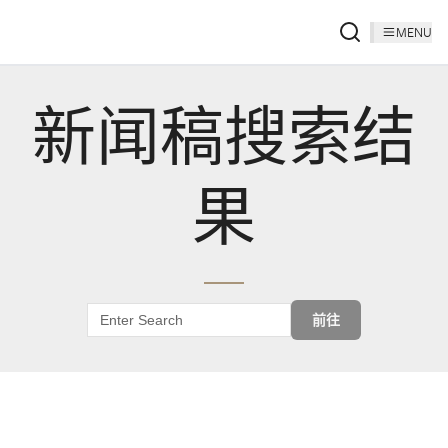
MENU
新闻稿搜索结
果
前往