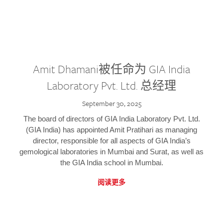
Amit Dhamani被任命为 GIA India
Laboratory Pvt. Ltd. 总经理
September 30, 2025
The board of directors of GIA India Laboratory Pvt. Ltd.
(GIA India) has appointed Amit Pratihari as managing
director, responsible for all aspects of GIA India’s
gemological laboratories in Mumbai and Surat, as well as
the GIA India school in Mumbai.
阅读更多