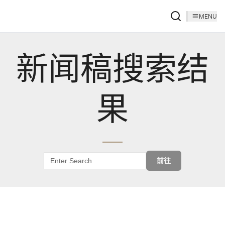
MENU
新闻稿搜索结
果
前往