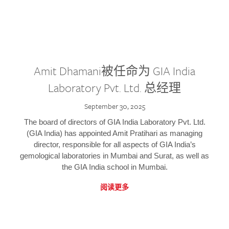
Amit Dhamani被任命为 GIA India
Laboratory Pvt. Ltd. 总经理
September 30, 2025
The board of directors of GIA India Laboratory Pvt. Ltd.
(GIA India) has appointed Amit Pratihari as managing
director, responsible for all aspects of GIA India’s
gemological laboratories in Mumbai and Surat, as well as
the GIA India school in Mumbai.
阅读更多