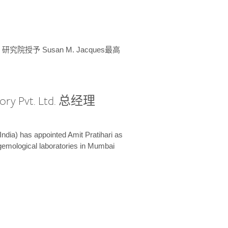
授予 Susan M. Jacques最高
ory Pvt. Ltd. 总经理
India) has appointed Amit Pratihari as
 gemological laboratories in Mumbai