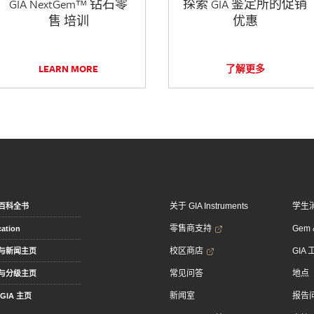
GIA NextGem™ 钻石零
探索 GIA 鉴定所的促销
售 培训
优惠
LEARN MORE
了解更多
关于 GIA Instruments
学生
百科全书
零售商支持
Gem &
ation
校区商店
GIA
与新闻主页
常见问答
地点
与分级主页
新闻室
报告
GIA 主页