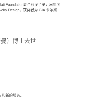
ellati Foundation联合颁发了第九届年度
 in Jewelry Design，获奖者为 GIA 卡尔斯
治·罗斯曼）博士去世
定报告和新的服务。