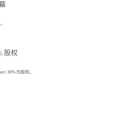
开幕
生。
% 股权
cr 30% 的股权。