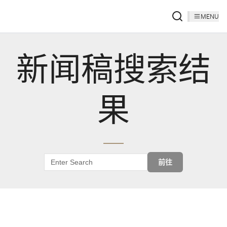
MENU
新闻稿搜索结
果
前往