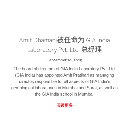
Amit Dhamani被任命为 GIA India
Laboratory Pvt. Ltd. 总经理
September 30, 2025
The board of directors of GIA India Laboratory Pvt. Ltd.
(GIA India) has appointed Amit Pratihari as managing
director, responsible for all aspects of GIA India’s
gemological laboratories in Mumbai and Surat, as well as
the GIA India school in Mumbai.
阅读更多