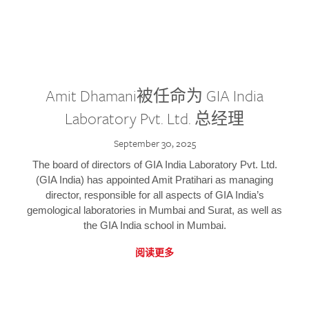
Amit Dhamani被任命为 GIA India
Laboratory Pvt. Ltd. 总经理
September 30, 2025
The board of directors of GIA India Laboratory Pvt. Ltd.
(GIA India) has appointed Amit Pratihari as managing
director, responsible for all aspects of GIA India’s
gemological laboratories in Mumbai and Surat, as well as
the GIA India school in Mumbai.
阅读更多