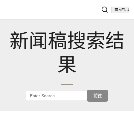
MENU
新闻稿搜索结
果
前往