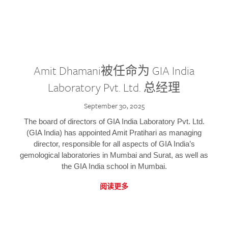
Amit Dhamani被任命为 GIA India
Laboratory Pvt. Ltd. 总经理
September 30, 2025
The board of directors of GIA India Laboratory Pvt. Ltd.
(GIA India) has appointed Amit Pratihari as managing
director, responsible for all aspects of GIA India’s
gemological laboratories in Mumbai and Surat, as well as
the GIA India school in Mumbai.
阅读更多