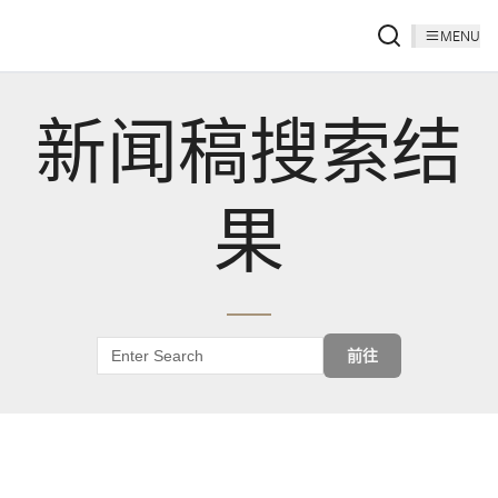
MENU
新闻稿搜索结
果
前往