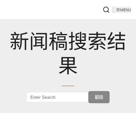
MENU
新闻稿搜索结
果
前往