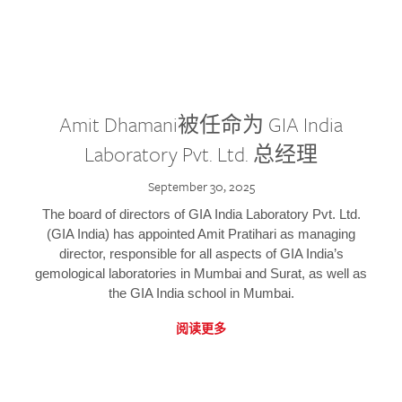
Amit Dhamani被任命为 GIA India
Laboratory Pvt. Ltd. 总经理
September 30, 2025
The board of directors of GIA India Laboratory Pvt. Ltd.
(GIA India) has appointed Amit Pratihari as managing
director, responsible for all aspects of GIA India’s
gemological laboratories in Mumbai and Surat, as well as
the GIA India school in Mumbai.
阅读更多