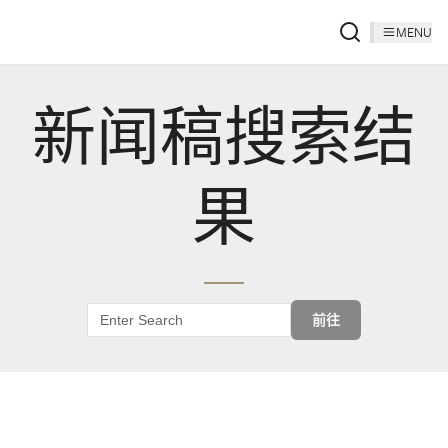
MENU
新闻稿搜索结
果
前往