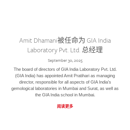
Amit Dhamani被任命为 GIA India
Laboratory Pvt. Ltd. 总经理
September 30, 2025
The board of directors of GIA India Laboratory Pvt. Ltd.
(GIA India) has appointed Amit Pratihari as managing
director, responsible for all aspects of GIA India’s
gemological laboratories in Mumbai and Surat, as well as
the GIA India school in Mumbai.
阅读更多