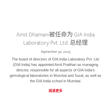
Amit Dhamani被任命为 GIA India
Laboratory Pvt. Ltd. 总经理
September 30, 2025
The board of directors of GIA India Laboratory Pvt. Ltd.
(GIA India) has appointed Amit Pratihari as managing
director, responsible for all aspects of GIA India’s
gemological laboratories in Mumbai and Surat, as well as
the GIA India school in Mumbai.
阅读更多