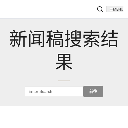
MENU
新闻稿搜索结
果
前往