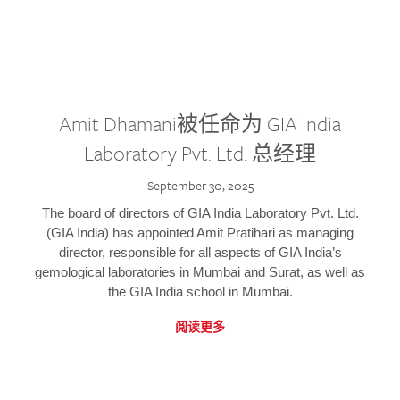
Amit Dhamani被任命为 GIA India
Laboratory Pvt. Ltd. 总经理
September 30, 2025
The board of directors of GIA India Laboratory Pvt. Ltd.
(GIA India) has appointed Amit Pratihari as managing
director, responsible for all aspects of GIA India’s
gemological laboratories in Mumbai and Surat, as well as
the GIA India school in Mumbai.
阅读更多