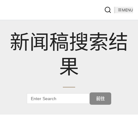
MENU
新闻稿搜索结
果
前往