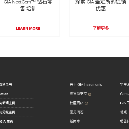
GIA NextGem™ 钻石零
探索 GIA 鉴定所的促销
售 培训
优惠
LEARN MORE
了解更多
关于 GIA Instruments
学生
百科全书
零售商支持
Gem &
ation
校区商店
GIA
与新闻主页
常见问答
地点
与分级主页
新闻室
报告
GIA 主页