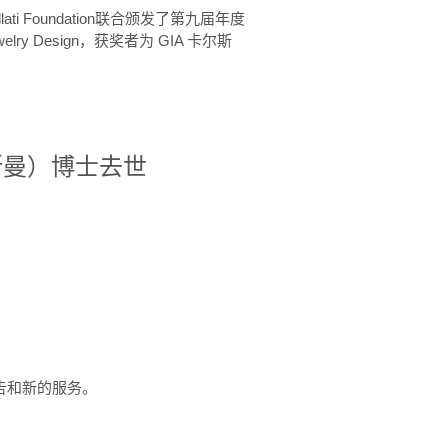
ellati Foundation联合颁发了第九届年度
 in Jewelry Design，获奖者为 GIA 卡尔斯
治·罗斯曼）博士去世
定报告和新的服务。