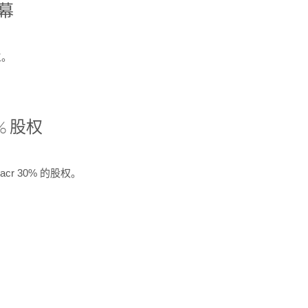
开幕
生。
% 股权
cr 30% 的股权。