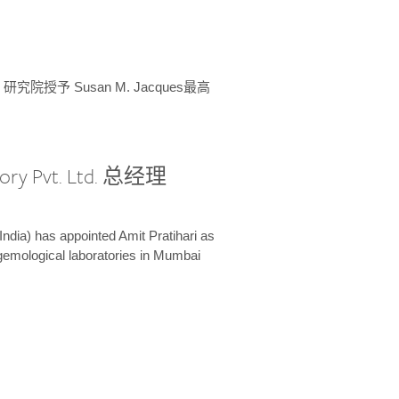
授予 Susan M. Jacques最高
ory Pvt. Ltd. 总经理
India) has appointed Amit Pratihari as
 gemological laboratories in Mumbai