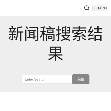
MENU
新闻稿搜索结
果
前往