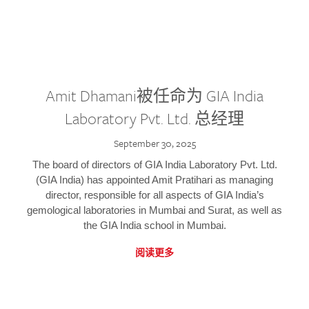
Amit Dhamani被任命为 GIA India
Laboratory Pvt. Ltd. 总经理
September 30, 2025
The board of directors of GIA India Laboratory Pvt. Ltd.
(GIA India) has appointed Amit Pratihari as managing
director, responsible for all aspects of GIA India’s
gemological laboratories in Mumbai and Surat, as well as
the GIA India school in Mumbai.
阅读更多