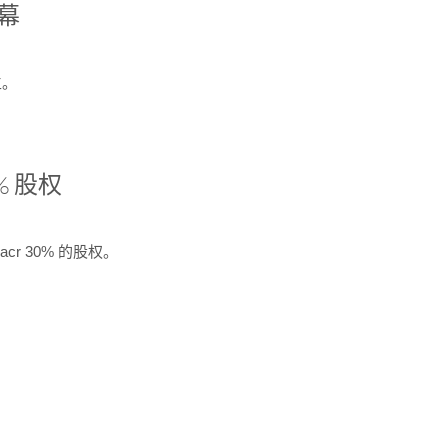
开幕
生。
% 股权
cr 30% 的股权。