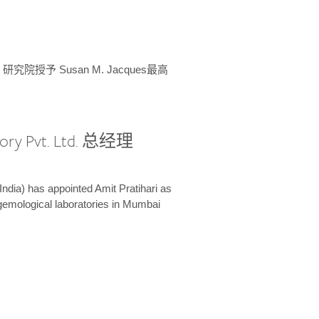
授予 Susan M. Jacques最高
ory Pvt. Ltd. 总经理
India) has appointed Amit Pratihari as
 gemological laboratories in Mumbai