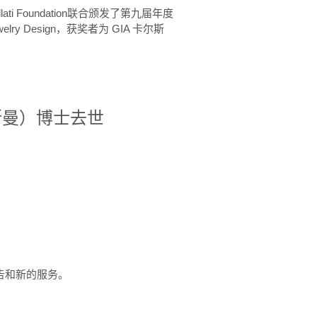
ellati Foundation联合颁发了第九届年度
 in Jewelry Design，获奖者为 GIA 卡尔斯
治·罗斯曼）博士去世
定报告和新的服务。