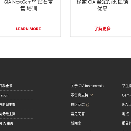
GIA NextGem™ 钻石零
探索 GIA 鉴定所的促销
售 培训
优惠
LEARN MORE
了解更多
关于 GIA Instruments
学生
百科全书
零售商支持
Gem &
ation
校区商店
GIA
与新闻主页
常见问答
地点
与分级主页
新闻室
报告
GIA 主页