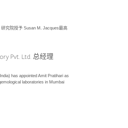
授予 Susan M. Jacques最高
ory Pvt. Ltd. 总经理
India) has appointed Amit Pratihari as
 gemological laboratories in Mumbai