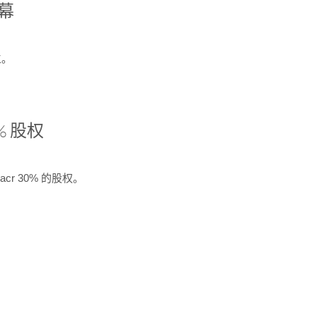
开幕
生。
% 股权
cr 30% 的股权。