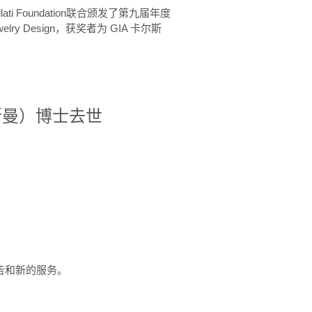
ellati Foundation联合颁发了第九届年度
 in Jewelry Design，获奖者为 GIA 卡尔斯
治·罗斯曼）博士去世
定报告和新的服务。