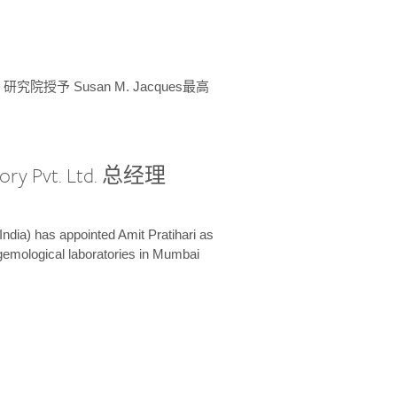
授予 Susan M. Jacques最高
ory Pvt. Ltd. 总经理
India) has appointed Amit Pratihari as
 gemological laboratories in Mumbai