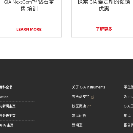
GIA NextGem™ 钻石零
探索 GIA 鉴定所的促销
售 培训
优惠
LEARN MORE
了解更多
关于 GIA Instruments
学生
百科全书
零售商支持
Gem &
ation
校区商店
GIA
与新闻主页
常见问答
地点
与分级主页
新闻室
报告
GIA 主页