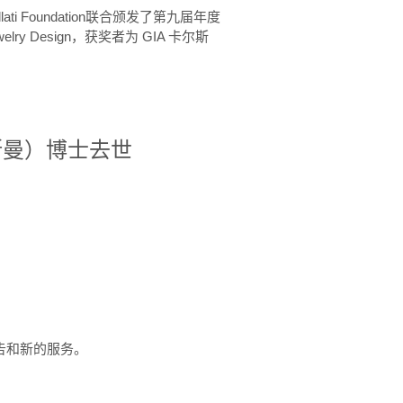
ellati Foundation联合颁发了第九届年度
 in Jewelry Design，获奖者为 GIA 卡尔斯
治·罗斯曼）博士去世
定报告和新的服务。