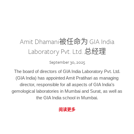
Amit Dhamani被任命为 GIA India
Laboratory Pvt. Ltd. 总经理
September 30, 2025
The board of directors of GIA India Laboratory Pvt. Ltd.
(GIA India) has appointed Amit Pratihari as managing
director, responsible for all aspects of GIA India’s
gemological laboratories in Mumbai and Surat, as well as
the GIA India school in Mumbai.
阅读更多