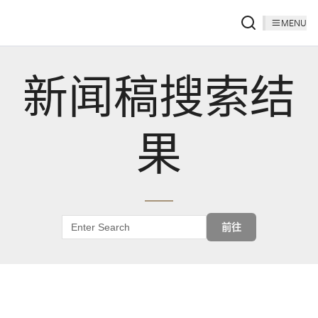
MENU
新闻稿搜索结
果
前往